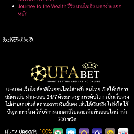
Journey to the Wealth รีวิว เกมไซอิ๋ว แตกง่ายแจก
หนัก
数据获取失败
UFADM เว็บไซต์คาสิโนออนไลน์สำหรับคนไทย เปิดให้บริการ
สมัครเล่น ฝาก-ถอน 24/7 ด้วยมาตรฐานระดับโลก เป็นเว็บตรง
ไม่ผ่านเอเย่นต์ สถานะการเงินมั่นคง เล่นได้เงินจริง โปร่งใส ไร้
ปัญหาการโกง ให้บริการเกมคาสิโนและเดิมพันออนไลน์ กว่า
300 ชนิด