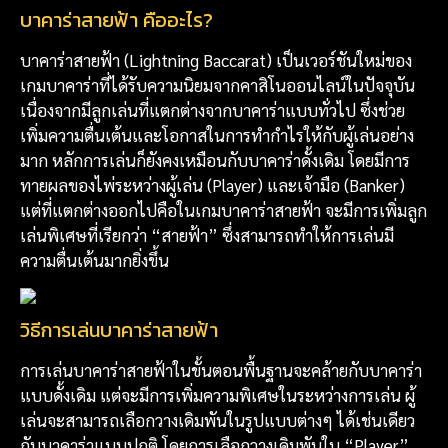
บาคาร่าสายฟ้า คืออะไร?
บาคาร่าสายฟ้า (Lightning Baccarat) เป็นเวอร์ชันใหม่ของ
เกมบาคาร่าที่ได้รับความนิยมจากคาสิโนออนไลน์ในปัจจุบัน
เนื่องจากมีลูกเล่นที่แตกต่างจากบาคาร่าแบบทั่วไป ซึ่งช่วย
เพิ่มความตื่นเต้นและโอกาสในการทำกำไรให้กับผู้เล่นอย่าง
มาก หลักการเล่นก็ยังคงเหมือนกับบาคาร่าดั้งเดิม โดยมีการ
ทายผลของไพ่ระหว่างผู้เล่น (Player) และเจ้ามือ (Banker)
แต่ที่แตกต่างออกไปคือในเกมบาคาร่าสายฟ้า จะมีการเพิ่มลูก
เล่นพิเศษที่เรียกว่า “สายฟ้า” ซึ่งสามารถทำให้การเล่นมี
ความตื่นเต้นมากยิ่งขึ้น
วิธีการเล่นบาคาร่าสายฟ้า
การเล่นบาคาร่าสายฟ้าในขั้นตอนพื้นฐานจะคล้ายกับบาคาร่า
แบบดั้งเดิม แต่จะมีการเพิ่มความพิเศษในระหว่างการเล่น ผู้
เล่นจะสามารถเลือกวางเดิมพันในรูปแบบต่างๆ ได้เช่นเดียว
กับบาคาร่าแบบปกติ โดยการเลือกวางเดิมพันใน “Player”,