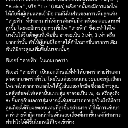
“Banker”, หรือ “Tie” (เสมอ) หลังจากนั้นจะมีการแจกไพ่
ให้กับทั้งผู้เล่นและเจ้ามือ รวมถึงในส่วนของการเพิ่มลูกเล่น
“สายฟ้า” ที่สามารถทำให้การเดิมพันมีค่าหรือผลตอบแทนที่
สูงขึ้น โดยจะมีการสุ่มการเพิ่มไพ่ “สายฟ้า” ซึ่งจะทำให้ไพ่
บางใบได้รับตัวคูณที่เพิ่มขึ้น อาจจะเป็น 2 เท่า, 3 เท่า หรือ
มากกว่านั้น ทำให้ผู้เล่นมีโอกาสได้กำไรมากขึ้นจากการเดิม
พันที่มีการคูณเพิ่มขึ้นในรอบนั้นๆ
ฟีเจอร์ “สายฟ้า” ในเกมบาคาร่า
ฟีเจอร์ “สายฟ้า” เป็นเอกลักษณ์ที่ทำให้บาคาร่าสายฟ้าแตก
ต่างจากบาคาร่าทั่วไป โดยในแต่ละรอบเกม ระบบจะสุ่มเลือก
ไพ่บางใบจากการแจกไพ่ให้ผู้เล่นและเจ้ามือ ซึ่งจะมีการคูณ
ผลลัพธ์ของไพ่เหล่านั้นแบบสุ่ม อาจจะเป็น 2x, 3x หรือสูงถึง
8x ขึ้นอยู่กับผลการสุ่ม หากผู้เล่นสามารถทายถูกในฝั่งที่มีการ
คูณก็จะได้รับผลตอบแทนที่สูงขึ้นอย่างมาก ทำให้การเล่นบา
คาร่าสายฟ้ามีความน่าตื่นเต้นและเสี่ยงที่มากขึ้น แต่ก็สามารถ
ทำกำไรได้ดีขึ้นในกรณีที่โชคเข้าข้าง