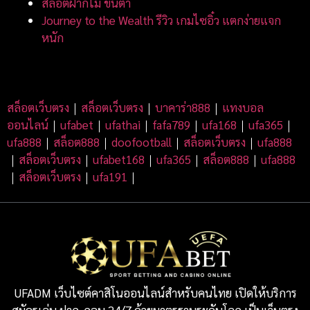
สล็อตฝากไม่ ขั้นต่ำ
Journey to the Wealth รีวิว เกมไซอิ๋ว แตกง่ายแจก
หนัก
สล็อตเว็บตรง
｜
สล็อตเว็บตรง
｜
บาคาร่า888
｜
แทงบอล
ออนไลน์
｜
ufabet
｜
ufathai
｜
fafa789
｜
ufa168
｜
ufa365
｜
ufa888
｜
สล็อต888
｜
doofootball
｜
สล็อตเว็บตรง
｜
ufa888
｜
สล็อตเว็บตรง
｜
ufabet168
｜
ufa365
｜
สล็อต888
｜
ufa888
｜
สล็อตเว็บตรง
｜
ufa191
｜
UFADM เว็บไซต์คาสิโนออนไลน์สำหรับคนไทย เปิดให้บริการ
สมัครเล่น ฝาก-ถอน 24/7 ด้วยมาตรฐานระดับโลก เป็นเว็บตรง