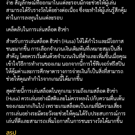
ง่าย สัญลักษณ์ที่ออกมาในแต่ละรอบมักจะช่วยให้ผู้เล่น
สามารถได้รับรางวัลได้อย่างต่อเนื่อง ซึ่งจะทำให้ผู้เล่นรู้สึกคุ้ม
ค่าในการลงทุนในแต่ละรอบ
เคล็ดลับในการเล่นสล็อต ฮิวซ่า
สำหรับการเล่นสล็อต ฮิวซ่า (Husa) ให้ได้กำไรและมีโอกาส
ชนะมากขึ้น การเลือกจำนวนเงินเดิมพันที่เหมาะสมเป็นสิ่ง
สำคัญ โดยควรเริ่มต้นด้วยจำนวนเงินที่ต่ำและเพิ่มขึ้นเมื่อคุณ
เข้าใจวิธีการทำงานของเกม นอกจากนี้การใช้ฟีเจอร์ฟรีสปิน
ให้คุ้มค่าและการศึกษาตารางการจ่ายเงินก็เป็นสิ่งที่สามารถ
ช่วยให้คุณทำกำไรจากเกมนี้ได้มากขึ้น
สุดท้ายนี้การเล่นสล็อตในทุกเกม รวมถึงเกมสล็อต ฮิวซ่า
(Husa) ควรเล่นอย่างมีสติและไม่ควรหลงไปกับความตื่นเต้น
ของเกมมากเกินไป เพราะเกมสล็อตเป็นเกมที่มีความเสี่ยง
การเล่นอย่างระมัดระวังจะช่วยให้คุณได้รับประสบการณ์การ
เล่นที่ดีและสามารถเพิ่มโอกาสในการชนะรางวัลได้มากขึ้น
สรุป