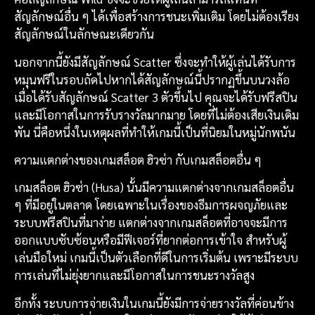
สัญลักษณ์อื่น ๆ ได้เพื่อสร้างการชนะเพิ่มเติม โดยไม่ต้องเรียง
สัญลักษณ์ในลักษณะเดียวกัน
นอกจากนี้ยังมีสัญลักษณ์ Scatter ซึ่งจะทำให้ผู้เล่นได้รับการ
หมุนฟรีในรอบถัดไปหากได้สัญลักษณ์นี้ปรากฏขึ้นบนวงล้อ
เมื่อได้รับสัญลักษณ์ Scatter 3 ตัวขึ้นไป คุณจะได้รับฟรีสปิน
และมีโอกาสในการรับรางวัลมากมาย โดยที่ไม่ต้องเสียเงินเดิม
พัน นี่คือหนึ่งในเหตุผลที่ทำให้เกมนี้เป็นที่นิยมในหมู่นักพนัน
ความแตกต่างของเกมสล็อต ฮิวซ่า กับเกมสล็อตอื่น ๆ
เกมสล็อต ฮิวซ่า (Husa) นั้นมีความแตกต่างจากเกมสล็อตอื่น
ๆ ที่มีอยู่ในตลาด โดยเฉพาะในเรื่องของธีมการผจญภัยและ
ระบบฟรีสปินที่มาง่าย แตกต่างจากเกมสล็อตที่อาจจะมีการ
ออกแบบซับซ้อนหรือมีฟีเจอร์ที่ยากต่อการเข้าใจ สำหรับผู้
เล่นมือใหม่ เกมนี้เป็นตัวเลือกที่ดีในการเริ่มต้น เพราะมีระบบ
การเล่นที่ไม่ยุ่งยากและมีโอกาสในการชนะรางวัลสูง
อีกทั้ง ระบบการจ่ายเงินในเกมนี้ยังมีการจ่ายรางวัลที่ค่อนข้าง