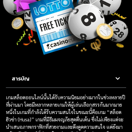
สารบัญ
เกมสล็อตออนไลน์นั้นได้รับความนิยมอย่างมากในช่วงหลายปี
ที่ผ่านมา โดยมีหลากหลายเกมให้ผู้เล่นเลือกสรรกันมากมาย
หนึ่งในเกมที่กำลังได้รับความสนใจในขณะนี้คือเกม “สล็อต
ฮิวซ่า (Husa)” เกมที่มีธีมผจญภัยสุดตื่นเต้น ซึ่งไม่เพียงแต่จะ
นำเสนอภาพกราฟิกที่สวยงามและดึงดูดความสนใจ แต่ยังมา