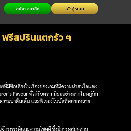
สมัครสมาชิก
เข้าสู่ระบบ
 ฟรีสปรินแตกรัว ๆ
ี่มีชื่อเสียงในเรื่องของเกมที่มีความน่าสนใจและ
r’s Favour ที่ได้รับความนิยมอย่างมากในหมู่นัก
ความน่าตื่นเต้น และฟีเจอร์โบนัสที่หลากหลาย
วกับจักรพรรดิและความโชคดี ซึ่งมีการผสมผสาน