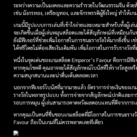
ระหว่างความเป็นมงคลและความร่ำรวยในวัฒนธรรมจีน ด้วยสัญล
เช่น มังกรทอง, เหรียญทอง, และจักรพรรดิผู้ยิ่งใหญ่ ทำให้เก
เกมนี้มีรูปแบบการเล่นที่เข้าใจง่ายและเหมาะสำหรับทั้งผู้เล
จะเกิดขึ้นเมื่อผู้เล่นหมุนสล็อตและได้สัญลักษณ์ที่เหมือนกัน
ยังมีฟีเจอร์ที่ช่วยเพิ่มโอกาสในการชนะรางวัลให้มากยิ่งขึ้น เ
ได้ฟรีโดยไม่ต้องเสียเงินเดิมพัน เพิ่มโอกาสในการรับรางวัลที่
หนึ่งในจุดเด่นของเกมสล็อต Emperor’s Favour คือการมีฟีเ
หากคุณโชคดี คุณอาจจะได้สัญลักษณ์โบนัสที่ให้รางวัลสูงหรือ
ความสนุกสนานและน่าตื่นเต้นตลอดเวลา
นอกจากฟีเจอร์โบนัสที่มากมายแล้ว อัตราการจ่ายเงินของเกมสล
รางวัลในหลายรูปแบบ ทั้งการจ่ายจากสัญลักษณ์ปกติและการจ่
รอบการหมุน ผู้เล่นสามารถคาดหวังผลตอบแทนที่ดีจากการเล่
หากคุณเป็นคนที่ชื่นชอบเกมสล็อตที่มีโอกาสในการชนะรางวั
Favour ถือเป็นเกมที่ไม่ควรพลาดเลยทีเดียว