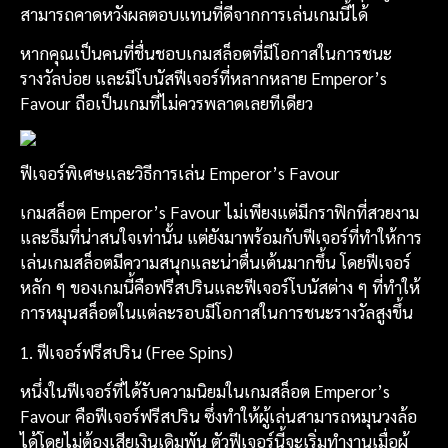
สามารถคาดหวังผลตอบแทนที่ดีจากการเล่นเกมนี้ได้
หากคุณเป็นคนที่ชื่นชอบเกมสล็อตที่มีโอกาสในการชนะ
รางวัลบ่อย และมีโบนัสฟีเจอร์ที่หลากหลาย Emperor’s
Favour ถือเป็นเกมที่ไม่ควรพลาดเลยทีเดียว
ฟีเจอร์พิเศษและวิธีการเล่น Emperor’s Favour
เกมสล็อต Emperor’s Favour ไม่เพียงแต่มีกราฟิกที่สวยงาม
และธีมที่น่าสนใจเท่านั้น แต่ยังมาพร้อมกับฟีเจอร์ที่ทำให้การ
เล่นเกมสล็อตมีความสนุกและน่าตื่นเต้นมากขึ้น โดยฟีเจอร์
หลัก ๆ ของเกมนี้คือฟรีสปรินและฟีเจอร์โบนัสต่าง ๆ ที่ทำให้
การหมุนสล็อตในแต่ละรอบมีโอกาสในการชนะรางวัลสูงขึ้น
1. ฟีเจอร์ฟรีสปริน (Free Spins)
หนึ่งในฟีเจอร์ที่ได้รับความนิยมในเกมสล็อต Emperor’s
Favour คือฟีเจอร์ฟรีสปริน ซึ่งทำให้ผู้เล่นสามารถหมุนวงล้อ
ได้โดยไม่ต้องเสียเงินเดิมพัน ตัวฟีเจอร์นี้จะเริ่มทำงานเมื่อผู้