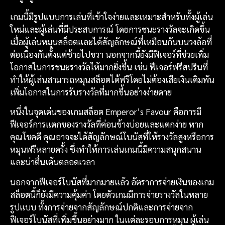
เกมนี้มีรูปแบบการเล่นที่เข้าใจง่ายและเหมาะสำหรับทั้งผู้เล่น
ใหม่และผู้เล่นที่มีประสบการณ์ โดยการชนะรางวัลจะเกิดขึ้น
เมื่อผู้เล่นหมุนสล็อตและได้สัญลักษณ์ที่เหมือนกันบนวงล้อที่
ต่อเนื่องกันตั้งแต่ซ้ายไปขวา นอกจากนี้ยังมีฟีเจอร์ที่ช่วยเพิ่ม
โอกาสในการชนะรางวัลให้มากยิ่งขึ้น เช่น ฟีเจอร์ฟรีสปรินที่
ทำให้ผู้เล่นสามารถหมุนสล็อตได้ฟรีโดยไม่ต้องเสียเงินเดิมพัน
เพิ่มโอกาสในการรับรางวัลที่มากขึ้นอย่างง่ายดาย
หนึ่งในจุดเด่นของเกมสล็อต Emperor’s Favour คือการมี
ฟีเจอร์การแตกของรางวัลที่ค่อนข้างบ่อยและแตกง่าย หาก
คุณโชคดี คุณอาจจะได้สัญลักษณ์โบนัสที่ให้รางวัลสูงหรือการ
หมุนฟรีหลายครั้ง ซึ่งทำให้การเล่นเกมนี้มีความสนุกสนาน
และน่าตื่นเต้นตลอดเวลา
นอกจากฟีเจอร์โบนัสที่มากมายแล้ว อัตราการจ่ายเงินของเกม
สล็อตนี้ก็ยังมีความคุ้มค่า โดยตัวเกมมีการจ่ายรางวัลในหลาย
รูปแบบ ทั้งการจ่ายจากสัญลักษณ์ปกติและการจ่ายจาก
ฟีเจอร์โบนัสที่เพิ่มขึ้นอย่างมาก ในแต่ละรอบการหมุน ผู้เล่น