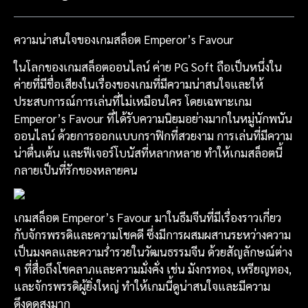
ความน่าสนใจของเกมสล็อต Emperor’s Favour
ในโลกของเกมสล็อตออนไลน์ ค่าย PG Soft ถือเป็นหนึ่งใน
ค่ายที่มีชื่อเสียงในเรื่องของเกมที่มีความน่าสนใจและให้
ประสบการณ์การเล่นที่ไม่เหมือนใคร โดยเฉพาะเกม
Emperor’s Favour ที่ได้รับความนิยมอย่างมากในหมู่นักพนัน
ออนไลน์ ด้วยการออกแบบกราฟิกที่สวยงาม การเล่นที่มีความ
น่าตื่นเต้น และฟีเจอร์โบนัสที่หลากหลาย ทำให้เกมสล็อตนี้
กลายเป็นที่รักของหลายคน
เกมสล็อต Emperor’s Favour มาในธีมจีนที่มีเรื่องราวเกี่ยว
กับจักรพรรดิและความโชคดี ซึ่งมีการผสมผสานระหว่างความ
เป็นมงคลและความร่ำรวยในวัฒนธรรมจีน ด้วยสัญลักษณ์ต่าง
ๆ ที่สื่อถึงโชคลาภและความมั่งคั่ง เช่น มังกรทอง, เหรียญทอง,
และจักรพรรดิผู้ยิ่งใหญ่ ทำให้เกมนี้ดูน่าสนใจและมีความ
ดึงดูดสูงมาก