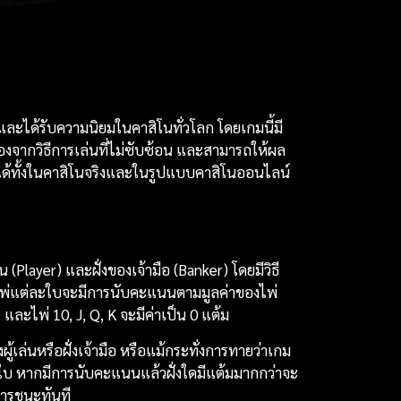
 และได้รับความนิยมในคาสิโนทั่วโลก โดยเกมนี้มี
เนื่องจากวิธีการเล่นที่ไม่ซับซ้อน และสามารถให้ผล
นได้ทั้งในคาสิโนจริงและในรูปแบบคาสิโนออนไลน์
่น (Player) และฝั่งของเจ้ามือ (Banker) โดยมีวิธี
ดยไพ่แต่ละใบจะมีการนับคะแนนตามมูลค่าของไพ่
และไพ่ 10, J, Q, K จะมีค่าเป็น 0 แต้ม
ั่งผู้เล่นหรือฝั่งเจ้ามือ หรือแม้กระทั่งการทายว่าเกม
 2 ใบ หากมีการนับคะแนนแล้วฝั่งใดมีแต้มมากกว่าจะ
นการชนะทันที