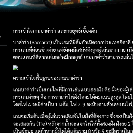
การเข้าใจเกมบาค่าร่า และกลยุทธ์เบื้องต้น
บาค่าร่า (Baccarat) เป็นเกมที่มีต้นกำเนิดจากประเทศอิตาลี
การเล่นที่ค่อนข้างง่าย แต่ยังคงมีเสน่ห์ดึงดูดผู้เล่นมากมาย 
ตอบแทนที่ดีหากเล่นอย่างมีกลยุทธ์ เกมบาค่าร่าสามารถเล่
ความเข้าใจพื้นฐานของเกมบาค่าร่า
เกมบาค่าร่าเป็นเกมไพ่ที่มีการเล่นแบบสองฝั่ง คือ ฝั่งของผู้เล
การเล่นง่ายๆ คือ การทายว่าไพ่ฝั่งใดจะได้คะแนนสูงสุด โ
โดยไพ่ A จะมีค่าเป็น 1 แต้ม, ไพ่ 2-9 จะนับตามตัวเลขบนไพ่, 
เกมจะเริ่มต้นเมื่อผู้เล่นวางเดิมพันในฝั่งที่ต้องการ ซึ่งจะเป็นฝ
จะเสมอกัน (Tie) หลังจากนั้นจะแจกไพ่ให้ทั้งสองฝั่ง ฝั่งละ
เป็นผู้ชนะ แต่ถ้าหากฝั่งใดได้แต้มรวม 8 หรือ 9 จะถือว่าเป็