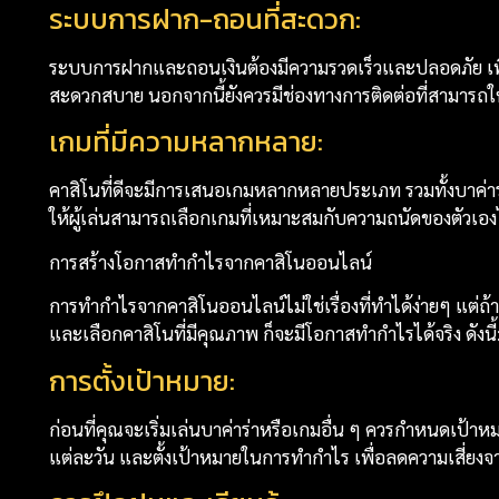
ระบบการฝาก-ถอนที่สะดวก:
ระบบการฝากและถอนเงินต้องมีความรวดเร็วและปลอดภัย เพื่
สะดวกสบาย นอกจากนี้ยังควรมีช่องทางการติดต่อที่สามารถให
เกมที่มีความหลากหลาย:
คาสิโนที่ดีจะมีการเสนอเกมหลากหลายประเภท รวมทั้งบาค่าร่า,
ให้ผู้เล่นสามารถเลือกเกมที่เหมาะสมกับความถนัดของตัวเอง
การสร้างโอกาสทำกำไรจากคาสิโนออนไลน์
การทำกำไรจากคาสิโนออนไลน์ไม่ใช่เรื่องที่ทำได้ง่ายๆ แต่ถ้าห
และเลือกคาสิโนที่มีคุณภาพ ก็จะมีโอกาสทำกำไรได้จริง ดังนี้
การตั้งเป้าหมาย:
ก่อนที่คุณจะเริ่มเล่นบาค่าร่าหรือเกมอื่น ๆ ควรกำหนดเป้าห
แต่ละวัน และตั้งเป้าหมายในการทำกำไร เพื่อลดความเสี่ยงจ