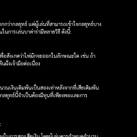
กว่ากลยุทธ์ แต่ผู้เล่นที่สามารถเข้าใจกลยุทธ์บาง
นการเล่นบาค่าร่ามีหลายวิธี ดังนี้:
ื่อสังเกตว่าไพ่มักจะออกในลักษณะใด เช่น ถ้า
ฝั่งเจ้ามือต่อเนื่อง
ำนวนเงินเดิมพันเป็นสองเท่าหลังจากที่เสียเดิมพัน
้กลยุทธ์นี้จำเป็นต้องมีทุนที่เพียงพอและการ
:
ี่ยงในการสูญเสียเงิน โดยผู้เล่นควรกำหนดจำนวน