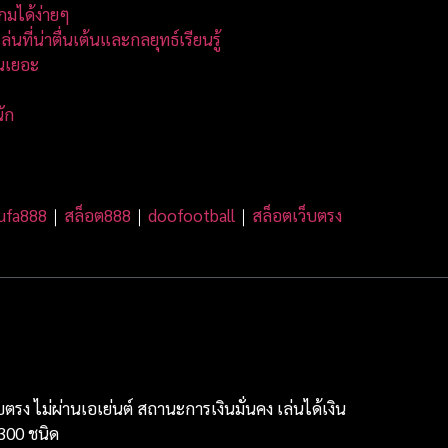
กมได้ง่ายๆ
ี่น่าตื่นเต้นและกลยุทธ์เรียนรู้
นเยอะ
ัก
ufa888
｜
สล็อต888
｜
doofootball
｜
สล็อตเว็บตรง
 ไม่ผ่านเอเย่นต์ สถานะการเงินมั่นคง เล่นได้เงิน
 300 ชนิด