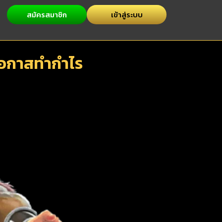
สมัครสมาชิก
เข้าสู่ระบบ
งโอกาสทำกำไร