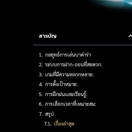
สารบัญ
กลยุทธ์การเล่นบาค่าร่า
ระบบการฝาก-ถอนที่สะดวก:
เกมที่มีความหลากหลาย:
การตั้งเป้าหมาย:
การฝึกฝนและเรียนรู้:
การเลือกเวลาที่เหมาะสม:
สรุป
เรื่องล่าสุด