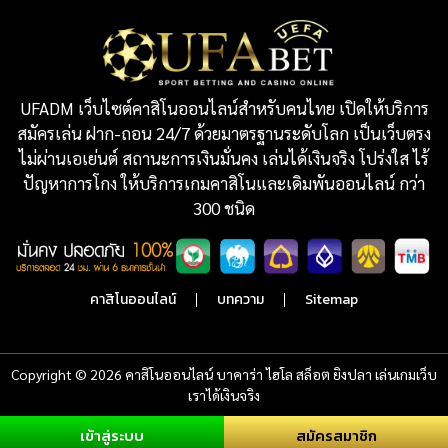
UFADM เว็บไซต์คาสิโนออนไลน์สำหรับคนไทย เปิดให้บริการ
สมัครเล่น ฝาก-ถอน 24/7 ด้วยมาตรฐานระดับโลก เป็นเว็บตรง
ไม่ผ่านเอเย่นต์ สถานะการเงินมั่นคง เล่นได้เงินจริง โปร่งใส ไร้
ปัญหาการโกง ให้บริการเกมคาสิโนและเดิมพันออนไลน์ กว่า
300 ชนิด
คาสิโนออนไลน์
บทความ
Sitemap
Copyright © 2026 คาสิโนออนไลน์ บาคาร่า ไฮโล สล็อต ยิงปลา เล่นเกมเว็บ
เราได้เงินจริง
เข้าสู่ระบบ
สมัครสมาชิก