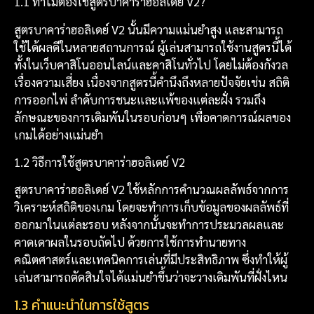
1.1 ทำไมต้องใช้สูตรบาคาร่าฮอลิเดย์ V2?
สูตรบาคาร่าฮอลิเดย์ V2 นั้นมีความแม่นยำสูง และสามารถ
ใช้ได้ผลดีในหลายสถานการณ์ ผู้เล่นสามารถใช้งานสูตรนี้ได้
ทั้งในเว็บคาสิโนออนไลน์และคาสิโนทั่วไป โดยไม่ต้องกังวล
เรื่องความเสี่ยง เนื่องจากสูตรนี้คำนึงถึงหลายปัจจัยเช่น สถิติ
การออกไพ่ ลำดับการชนะและแพ้ของแต่ละฝั่ง รวมถึง
ลักษณะของการเดิมพันในรอบก่อนๆ เพื่อคาดการณ์ผลของ
เกมได้อย่างแม่นยำ
1.2 วิธีการใช้สูตรบาคาร่าฮอลิเดย์ V2
สูตรบาคาร่าฮอลิเดย์ V2 ใช้หลักการคำนวณผลลัพธ์จากการ
วิเคราะห์สถิติของเกม โดยจะทำการเก็บข้อมูลของผลลัพธ์ที่
ออกมาในแต่ละรอบ หลังจากนั้นจะทำการประมวลผลและ
คาดเดาผลในรอบถัดไป ด้วยการใช้การทำนายทาง
คณิตศาสตร์และเทคนิคการเล่นที่มีประสิทธิภาพ ซึ่งทำให้ผู้
เล่นสามารถตัดสินใจได้แม่นยำขึ้นว่าจะวางเดิมพันที่ฝั่งไหน
1.3 คำแนะนำในการใช้สูตร