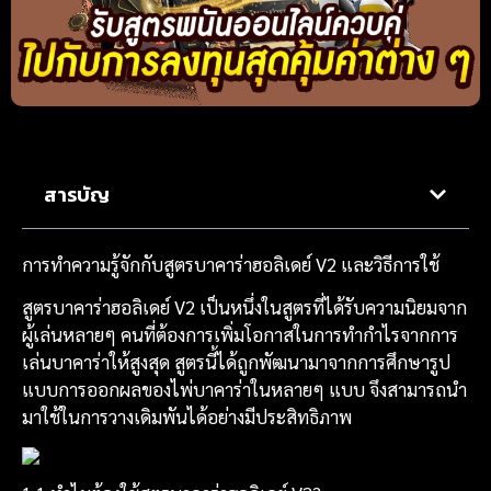
สารบัญ
การทำความรู้จักกับสูตรบาคาร่าฮอลิเดย์ V2 และวิธีการใช้
สูตรบาคาร่าฮอลิเดย์ V2 เป็นหนึ่งในสูตรที่ได้รับความนิยมจาก
ผู้เล่นหลายๆ คนที่ต้องการเพิ่มโอกาสในการทำกำไรจากการ
เล่นบาคาร่าให้สูงสุด สูตรนี้ได้ถูกพัฒนามาจากการศึกษารูป
แบบการออกผลของไพ่บาคาร่าในหลายๆ แบบ จึงสามารถนำ
มาใช้ในการวางเดิมพันได้อย่างมีประสิทธิภาพ