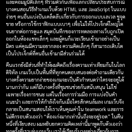
และคอมมูนิตี้เล็กๆ ที่รวมตัวกันเพื่อแลกเปลี่ยนประสบการณ์
บางคนสอนวิธีทำเกมเว็บด้วย HTML และ JavaScript ในแบบ
ง่ายๆ คนอื่นแบ่งปันเคล็ดลับเกี่ยวกับการออกแบบเลเวล ชูจุด
ขาย หรือการใช้กราฟิกแบบเบาๆ เพื่อไม่ให้โปรเจ็กต์ใหญ่โต
จนยากต่อการดูแล สมุดบันทึกของการทดลองทางเว็บถูกเปิด
ออกในห้องแชทเล็กๆ และผู้คนก็แวะเวียนเข้ามาอย่างเป็น
มิตร แค่คุณมีความอยากลอง ความคิดเล็กๆ ก็สามารถเติบโต
เป็นโปรเจ็กต์ที่คนอื่นเข้ามามีส่วนร่วมได้
คืนแรกยังมีส่วนที่ทำให้ผมคิดถึงเรื่องความเท่าเทียมกันในโลก
ดิจิทัล เกมเว็บเป็นพื้นที่ที่ทุกคนตอบสนองต่อคำถามเดียวกัน
บางครั้งความยากง่ายของเกมจะเป็นตัวกำหนดว่าใครจะอยู่ได้
นานกว่ากัน แต่ก็มีบางครั้งที่ชุมชนช่วยกันสนับสนุน ไม่ใช่
เฉพาะเรื่องการชนะ แต่ในเรื่องการร่วมมือ การแบ่งปันคำ
แนะนำ และการให้กำลังใจกันเมื่อใครสักคนล้มลง เกมเว็บจึง
กลายเป็นสนามสอนให้เราเห็นคุณค่าใน teamwork และการ
ไม่ตีกรอบตัวเองว่า “ต้องเก่งมากเท่านั้นถึงจะอยู่รอด” ในคืน
หนึ่งที่เงียบสงบ ผมหยิบยกความคิดเหล่านี้มาพูดกับตัวเองว่า
ทุกครั้งที่เราเล่นเกมเว็บ เราได้เรียนรู้บางอย่างเกี่ยวกับการ