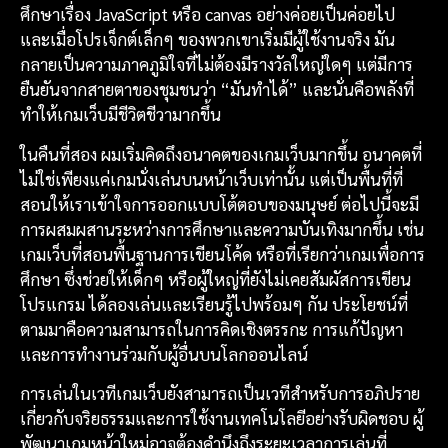
ศึกษาเรื่อง JavaScript หรือ canvas อย่างค่อยเป็นค่อยไป
และเมื่อโปรเจ็กต์เล็กๆ ของพวกเขาเริ่มมีผู้ใช้งานจริง มัน
กลายเป็นความภาคภูมิใจที่ไม่ต้องมีรางวัลใหญ่ใดๆ แต่มีการ
ยืนยันจากสายตาของชุมชนว่า “มันทำได้” และนั่นคือพลังที่
ทำให้เกมเว็บมีชีวิตชีวามากขึ้น
ในคืนที่สอง ผมเริ่มคิดถึงอนาคตของเกมเว็บมากขึ้น อนาคตที่
ไม่ใช่เพียงแค่เกมนั่งเล่นบนหน้าเว็บเท่านั้น แต่เป็นพื้นที่ที่
สอนให้เราเข้าใจการออกแบบโต้ตอบของมนุษย์ ต่อไปนี้จะมี
การผสมผสานระหว่างการศึกษาและความบันเทิงมากขึ้น เช่น
เกมเว็บที่สอนพื้นฐานการเขียนโค้ด หรือที่เรียกว่าเกมเพื่อการ
ศึกษา ซึ่งช่วยให้เด็กๆ หรือผู้ใหญ่ที่ยังไม่เคยสัมผัสการเขียน
โปรแกรม ได้ลองเล่นและเรียนรู้ไปพร้อมๆ กัน ประโยชน์ที่
ตามมาคือความสามารถในการคิดเชิงตรรกะ การแก้ปัญหา
และการทำงานร่วมกับผู้อื่นบนโลกออนไลน์
การเล่นในเวทีเกมเว็บยังสามารถเป็นเวทีสำหรับการอภิปราย
เกี่ยวกับจริยธรรมและการใช้งานเทคโนโลยีอย่างรับผิดชอบ ผู้
พัฒนาเกมหน้าใหม่อาจต้องคำนึงถึงระยะเวลาการเล่นที่