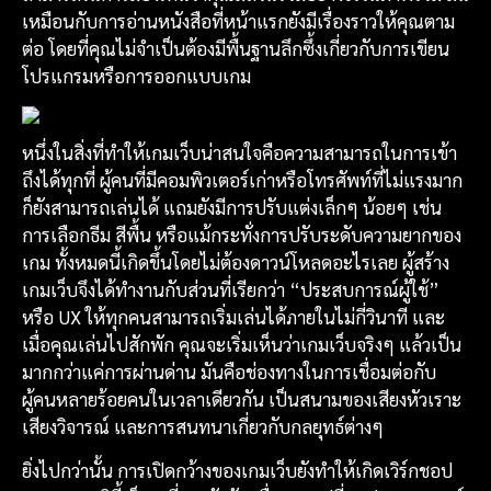
เหมือนกับการอ่านหนังสือที่หน้าแรกยังมีเรื่องราวให้คุณตาม
ต่อ โดยที่คุณไม่จำเป็นต้องมีพื้นฐานลึกซึ้งเกี่ยวกับการเขียน
โปรแกรมหรือการออกแบบเกม
หนึ่งในสิ่งที่ทำให้เกมเว็บน่าสนใจคือความสามารถในการเข้า
ถึงได้ทุกที่ ผู้คนที่มีคอมพิวเตอร์เก่าหรือโทรศัพท์ที่ไม่แรงมาก
ก็ยังสามารถเล่นได้ แถมยังมีการปรับแต่งเล็กๆ น้อยๆ เช่น
การเลือกธีม สีพื้น หรือแม้กระทั่งการปรับระดับความยากของ
เกม ทั้งหมดนี้เกิดขึ้นโดยไม่ต้องดาวน์โหลดอะไรเลย ผู้สร้าง
เกมเว็บจึงได้ทำงานกับส่วนที่เรียกว่า “ประสบการณ์ผู้ใช้”
หรือ UX ให้ทุกคนสามารถเริ่มเล่นได้ภายในไม่กี่วินาที และ
เมื่อคุณเล่นไปสักพัก คุณจะเริ่มเห็นว่าเกมเว็บจริงๆ แล้วเป็น
มากกว่าแค่การผ่านด่าน มันคือช่องทางในการเชื่อมต่อกับ
ผู้คนหลายร้อยคนในเวลาเดียวกัน เป็นสนามของเสียงหัวเราะ
เสียงวิจารณ์ และการสนทนาเกี่ยวกับกลยุทธ์ต่างๆ
ยิ่งไปกว่านั้น การเปิดกว้างของเกมเว็บยังทำให้เกิดเวิร์กชอป