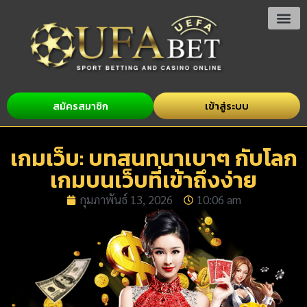
สมัครสมาชิก
เข้าสู่ระบบ
เกมเว็บ: บทสนทนาเบาๆ กับโลก
เกมบนเว็บที่เข้าถึงง่าย
กุมภาพันธ์ 13, 2026
10:06 am