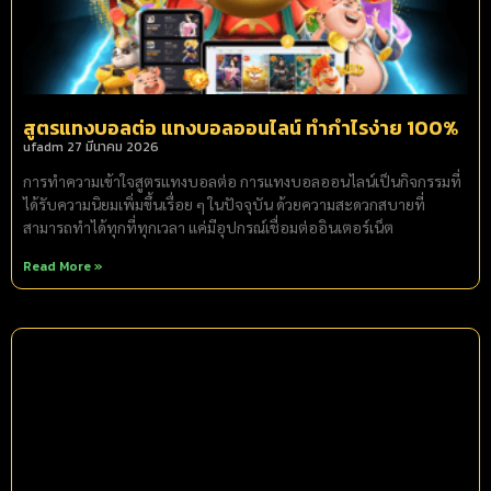
สูตรแทงบอลต่อ แทงบอลออนไลน์ ทำกำไรง่าย 100%
ufadm
27 มีนาคม 2026
การทำความเข้าใจสูตรแทงบอลต่อ การแทงบอลออนไลน์เป็นกิจกรรมที่
ได้รับความนิยมเพิ่มขึ้นเรื่อย ๆ ในปัจจุบัน ด้วยความสะดวกสบายที่
สามารถทำได้ทุกที่ทุกเวลา แค่มีอุปกรณ์เชื่อมต่ออินเตอร์เน็ต
Read More »