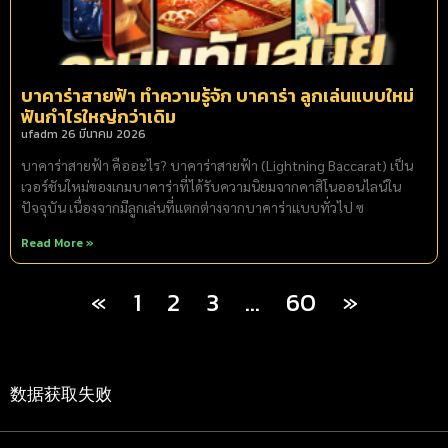
บาคาร่าสายฟ้า ทำความรู้จัก บาคาร่า ลูกเล่นแบบใหม่
ฟันกำไรใหญ่กว่าเดิม
ufadm
26 มีนาคม 2026
บาคาร่าสายฟ้า คืออะไร? บาคาร่าสายฟ้า (Lightning Baccarat) เป็น
เวอร์ชันใหม่ของเกมบาคาร่าที่ได้รับความนิยมจากคาสิโนออนไลน์ใน
ปัจจุบัน เนื่องจากมีลูกเล่นที่แตกต่างจากบาคาร่าแบบทั่วไป ซ
Read More »
«
1
2
3
…
60
»
数据获取失败