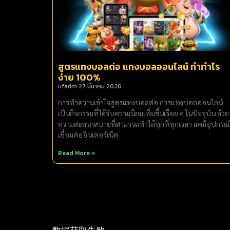
สูตรแทงบอลต่อ แทงบอลออนไลน์ ทำกำไร
ง่าย 100%
ufadm
27 มีนาคม 2026
การทำความเข้าใจสูตรแทงบอลต่อ การแทงบอลออนไลน์
เป็นกิจกรรมที่ได้รับความนิยมเพิ่มขึ้นเรื่อย ๆ ในปัจจุบัน ด้วย
ความสะดวกสบายที่สามารถทำได้ทุกที่ทุกเวลา แค่มีอุปกรณ์
เชื่อมต่ออินเตอร์เน็ต
Read More »
数据获取失败