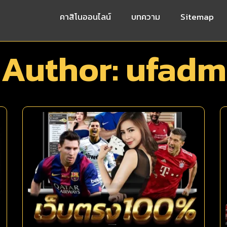
คาสิโนออนไลน์
บทความ
Sitemap
Author:
ufadm