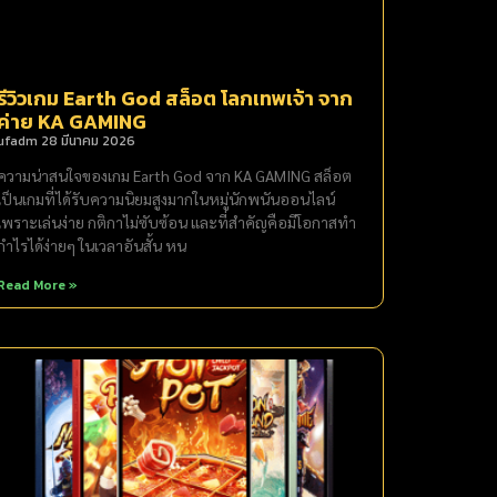
รีวิวเกม Earth God สล็อต โลกเทพเจ้า จาก
ค่าย KA GAMING
ufadm
28 มีนาคม 2026
ความน่าสนใจของเกม Earth God จาก KA GAMING สล็อต
เป็นเกมที่ได้รับความนิยมสูงมากในหมู่นักพนันออนไลน์
เพราะเล่นง่าย กติกาไม่ซับซ้อน และที่สำคัญคือมีโอกาสทำ
กำไรได้ง่ายๆ ในเวลาอันสั้น หน
Read More »