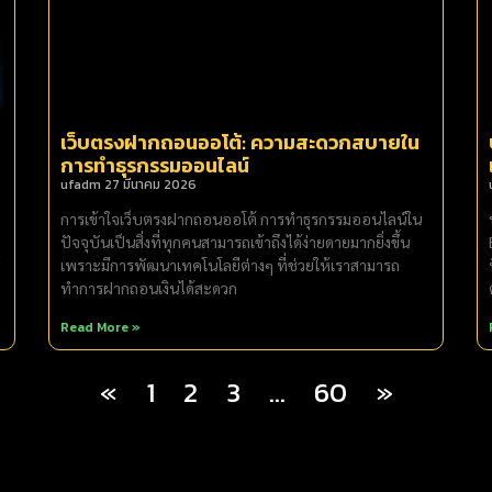
เว็บตรงฝากถอนออโต้: ความสะดวกสบายใน
การทำธุรกรรมออนไลน์
ufadm
27 มีนาคม 2026
การเข้าใจเว็บตรงฝากถอนออโต้ การทำธุรกรรมออนไลน์ใน
ปัจจุบันเป็นสิ่งที่ทุกคนสามารถเข้าถึงได้ง่ายดายมากยิ่งขึ้น
เพราะมีการพัฒนาเทคโนโลยีต่างๆ ที่ช่วยให้เราสามารถ
ทำการฝากถอนเงินได้สะดวก
Read More »
«
1
2
3
…
60
»