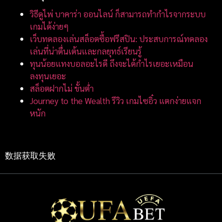
วิธีดูไพ่ บาคาร่า ออนไลน์ ก็สามารถทำกำไรจากระบบ
เกมได้ง่ายๆ
เว็บทดลองเล่นสล็อตซื้อฟรีสปิน: ประสบการณ์ทดลอง
เล่นที่น่าตื่นเต้นและกลยุทธ์เรียนรู้
ทุนน้อยแทงบอลอะไรดี ถึงจะได้กำไรเยอะเหมือน
ลงทุนเยอะ
สล็อตฝากไม่ ขั้นต่ำ
Journey to the Wealth รีวิว เกมไซอิ๋ว แตกง่ายแจก
หนัก
数据获取失败