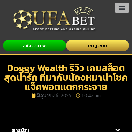
สมัครสมาชิก
เข้าสู่ระบบ
Doggy Wealth รีวิว เกมสล็อต
สุดน่ารัก ที่มากับน้องหมานำโชค
แจ็คพอตแตกกระจาย
มิถุนายน 6, 2025
10:42 am
สารบัญ