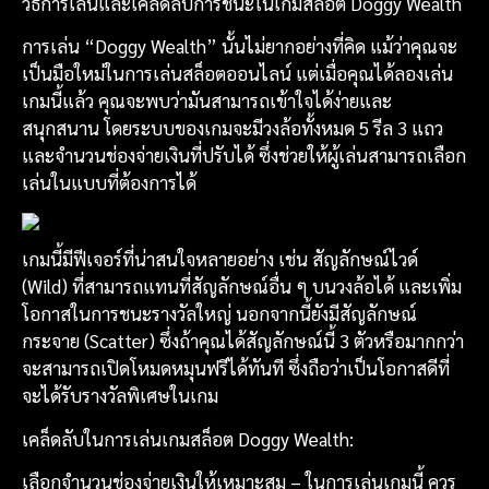
วิธีการเล่นและเคล็ดลับการชนะในเกมสล็อต Doggy Wealth
การเล่น “Doggy Wealth” นั้นไม่ยากอย่างที่คิด แม้ว่าคุณจะ
เป็นมือใหม่ในการเล่นสล็อตออนไลน์ แต่เมื่อคุณได้ลองเล่น
เกมนี้แล้ว คุณจะพบว่ามันสามารถเข้าใจได้ง่ายและ
สนุกสนาน โดยระบบของเกมจะมีวงล้อทั้งหมด 5 รีล 3 แถว
และจำนวนช่องจ่ายเงินที่ปรับได้ ซึ่งช่วยให้ผู้เล่นสามารถเลือก
เล่นในแบบที่ต้องการได้
เกมนี้มีฟีเจอร์ที่น่าสนใจหลายอย่าง เช่น สัญลักษณ์ไวด์
(Wild) ที่สามารถแทนที่สัญลักษณ์อื่น ๆ บนวงล้อได้ และเพิ่ม
โอกาสในการชนะรางวัลใหญ่ นอกจากนี้ยังมีสัญลักษณ์
กระจาย (Scatter) ซึ่งถ้าคุณได้สัญลักษณ์นี้ 3 ตัวหรือมากกว่า
จะสามารถเปิดโหมดหมุนฟรีได้ทันที ซึ่งถือว่าเป็นโอกาสดีที่
จะได้รับรางวัลพิเศษในเกม
เคล็ดลับในการเล่นเกมสล็อต Doggy Wealth:
เลือกจำนวนช่องจ่ายเงินให้เหมาะสม – ในการเล่นเกมนี้ ควร