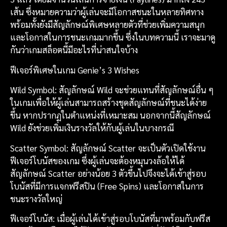
เส้น ซึ่งหมายความว่าผู้เล่นจะมีโอกาสชนะในหลายทิศทาง
พร้อมทั้งยังมีสัญลักษณ์พิเศษหลายตัวที่ช่วยเพิ่มความสนุก
และโอกาสในการชนะเกมมากขึ้น ซึ่งในบทความนี้ เราจะมาดู
กันว่าเกมสล็อตนี้มีอะไรที่น่าสนใจบ้าง
ฟีเจอร์พิเศษในเกม Genie’s 3 Wishes
Wild Symbol: สัญลักษณ์ Wild จะช่วยแทนที่สัญลักษณ์อื่น ๆ
ในเกมเพื่อให้ผู้เล่นสามารถสร้างชุดสัญลักษณ์ที่ชนะได้ง่าย
ขึ้น หากปรากฏในตำแหน่งที่เหมาะสม นอกจากนี้สัญลักษณ์
Wild ยังช่วยเพิ่มเงินรางวัลให้กับผู้เล่นในบางกรณี
Scatter Symbol: สัญลักษณ์ Scatter จะเป็นตัวเปิดใช้งาน
ฟีเจอร์โบนัสของเกม ซึ่งผู้เล่นจะต้องหมุนวงล้อให้ได้
สัญลักษณ์ Scatter อย่างน้อย 3 ตัวขึ้นไปจึงจะได้เข้าสู่รอบ
โบนัสที่มีการแจกฟรีสปิน (Free Spins) และโอกาสในการ
ชนะรางวัลใหญ่
ฟีเจอร์โบนัส: เมื่อผู้เล่นได้เข้าสู่รอบโบนัสที่มาพร้อมกับฟรีส