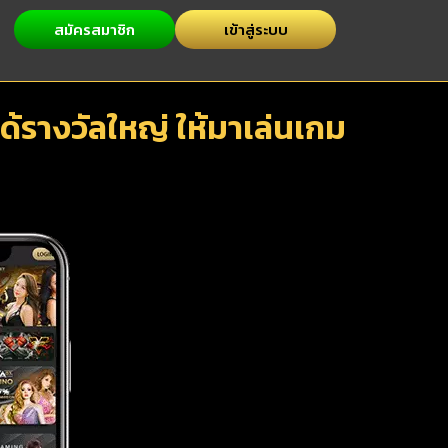
สมัครสมาชิก
เข้าสู่ระบบ
้รางวัลใหญ่ ให้มาเล่นเกม