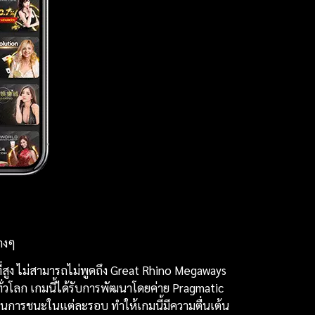
างๆ
สูง ไม่สามารถไม่พูดถึง Great Rhino Megaways
ทั่วโลก เกมนี้ได้รับการพัฒนาโดยค่าย Pragmatic
ในการชนะในแต่ละรอบ ทำให้เกมนี้มีความตื่นเต้น