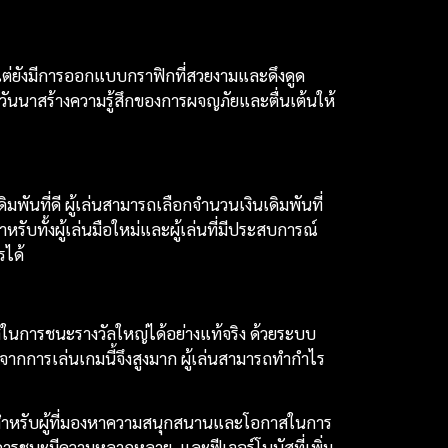
ว แต่ยังมีการออกแบบกราฟิกที่สวยงามและดึงดูด
สะวันนาสร้างความรู้สึกของการผจญภัยและตื่นเต้นให้
พันที่ดี ผู้เล่นสามารถเลือกจำนวนเงินเดิมพันที่
บทั้งผู้เล่นมือใหม่และผู้เล่นที่มีประสบการณ์
รได้
สในการชนะรางวัลใหญ่ได้อย่างแท้จริง ด้วยระบบ
กการเล่นเกมนี้จึงสูงมาก ผู้เล่นสามารถทำกำไร
ยมสำหรับผู้ที่มองหาความสนุกสนานและโอกาสในการ
้การชนะมีความหลากหลาย, และฟีเจอร์โบนัสที่เพิ่ม