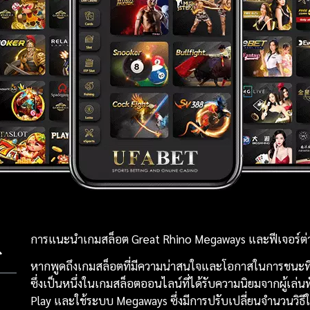
การแนะนำเกมสล็อต Great Rhino Megaways และฟีเจอร์ต่
หากพูดถึงเกมสล็อตที่มีความน่าสนใจและโอกาสในการชนะที่
ซึ่งเป็นหนึ่งในเกมสล็อตออนไลน์ที่ได้รับความนิยมจากผู้เล่น
Play และใช้ระบบ Megaways ซึ่งมีการปรับเปลี่ยนจำนวนวิธี