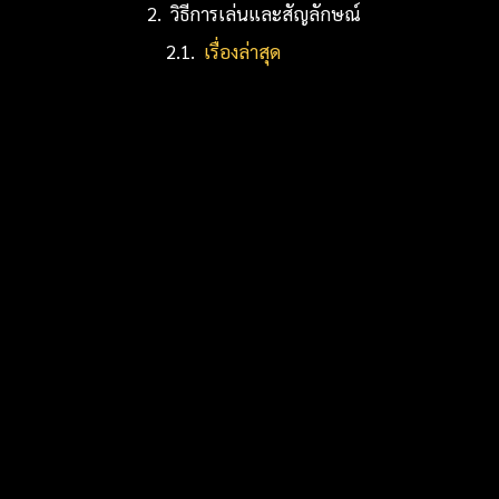
วิธีการเล่นและสัญลักษณ์
เรื่องล่าสุด