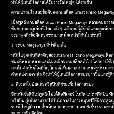
ทำให้ผู้เล่นมีโอกาสได้รับรางวัลใหญ่ๆ ได้ง่ายขึ้น
ความน่าสนใจและข้อดีของเกมสล็อต Great Rhino Megawa
เมื่อพูดถึงเกมสล็อต Great Rhino Megaways หลายคนอาจจะอย
ชื่นชอบของผู้เล่นทั่วโลก จริงๆ แล้วเกมนี้มีข้อดีและจุดเด่น
จะมาพูดถึงข้อดีและความน่าสนใจเหล่านี้กันในส่วนนี้
1. ระบบ Megaways ที่น่าตื่นเต้น
หนึ่งในจุดเด่นที่สำคัญของเกม Great Rhino Megaways คือกา
ชนะที่หลากหลายและไม่เหมือนเกมสล็อตทั่วไป โดยการใช
เกมไม่จำเป็นต้องมีสัญลักษณ์เรียงตามแนวนอนเท่านั้น แต่
ตำแหน่งของวงล้อ ซึ่งทำให้ผู้เล่นมีโอกาสชนะมากขึ้นและรู้ส
2. ฟีเจอร์โบนัสและฟรีสปินที่ช่วยเพิ่มโอกาสชนะ
อีกหนึ่งข้อดีที่ไม่พูดถึงไม่ได้คือฟีเจอร์ โบนัส และ ฟรีสปิน
ฟรีสปิน ผู้เล่นสามารถได้รับโอกาสในการหมุนฟรีที่มีการคูณเง
รางวัลใหญ่มีความตื่นเต้นและสนุกสนานมากยิ่งขึ้น นอกจากนี้
ชนะมากขึ้นอีกด้วย