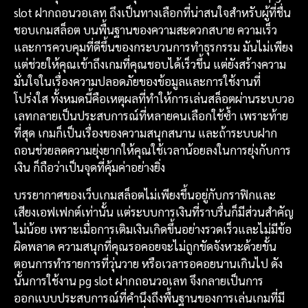
slot ฝากถอนวอเลท ถึงเป็นทางเลือกที่น่าสนใจสำหรับผู้ที่ชื่น
ชอบเกมสล็อต บนพื้นฐานของความสะดวกสบาย ความเร็ว
และการควบคุมที่ดีขึ้นของกระบวนการทำธุรกรรม มันไม่เพียง
แต่ช่วยให้คุณเข้าถึงเกมที่คุณชอบได้เร็วขึ้น แต่ยังสร้างความ
มั่นใจในเรื่องความปลอดภัยของข้อมูลและการใช้งานที่
โปร่งใส ทั้งหมดนี้คือเหตุผลที่ทำให้การเล่นสล็อตผ่านระบบวอ
เลทกลายเป็นประสบการณ์ที่หลายคนเลือกใช้ซ้ำ เพราะท้าย
ที่สุด เกมก็เป็นเรื่องของความสนุกสนาน และถ้าระบบฝาก
ถอนช่วยลดความยุ่งยากให้คุณใช้เวลาน้อยลงในการยุ่งกับการ
เงิน ก็ถือว่าเป็นจุดที่คุ้มค่าอย่างยิ่ง
บรรยากาศของเว็บเกมสล็อตไม่เพียงขึ้นอยู่กับกราฟิกและ
เสียงเอฟเฟกต์เท่านั้น แต่ระบบการเงินที่ราบรื่นก็มีส่วนสำคัญ
ไม่น้อย เพราะเมื่อการเติมเงินเกิดขึ้นอย่างรวดเร็วและไม่มีข้อ
ผิดพลาด ความสนุกที่คุณรอคอยจะไม่ถูกขัดจังหวะด้วยขั้น
ตอนการทำรายการที่วุ่นวาย หรือเวลารอคอยนานเกินไป ดัง
นั้นการใช้งาน pg slot ฝากถอนวอเลท จึงกลายเป็นการ
ออกแบบประสบการณ์ที่คำนึงถึงพื้นฐานของการเล่นเกมที่มี