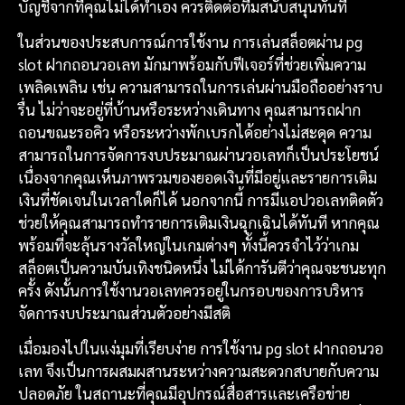
บัญชีจากที่คุณไม่ได้ทำเอง ควรติดต่อทีมสนับสนุนทันที
ในส่วนของประสบการณ์การใช้งาน การเล่นสล็อตผ่าน pg
slot ฝากถอนวอเลท มักมาพร้อมกับฟีเจอร์ที่ช่วยเพิ่มความ
เพลิดเพลิน เช่น ความสามารถในการเล่นผ่านมือถืออย่างราบ
รื่น ไม่ว่าจะอยู่ที่บ้านหรือระหว่างเดินทาง คุณสามารถฝาก
ถอนขณะรอคิว หรือระหว่างพักเบรกได้อย่างไม่สะดุด ความ
สามารถในการจัดการงบประมาณผ่านวอเลทก็เป็นประโยชน์
เนื่องจากคุณเห็นภาพรวมของยอดเงินที่มีอยู่และรายการเติม
เงินที่ชัดเจนในเวลาใดก็ได้ นอกจากนี้ การมีแอปวอเลทติดตัว
ช่วยให้คุณสามารถทำรายการเติมเงินฉุกเฉินได้ทันที หากคุณ
พร้อมที่จะลุ้นรางวัลใหญ่ในเกมต่างๆ ทั้งนี้ควรจำไว้ว่าเกม
สล็อตเป็นความบันเทิงชนิดหนึ่ง ไม่ได้การันตีว่าคุณจะชนะทุก
ครั้ง ดังนั้นการใช้งานวอเลทควรอยู่ในกรอบของการบริหาร
จัดการงบประมาณส่วนตัวอย่างมีสติ
เมื่อมองไปในแง่มุมที่เรียบง่าย การใช้งาน pg slot ฝากถอนวอ
เลท จึงเป็นการผสมผสานระหว่างความสะดวกสบายกับความ
ปลอดภัย ในสถานะที่คุณมีอุปกรณ์สื่อสารและเครือข่าย