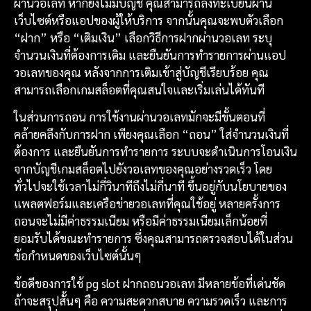
ผ่านวอเลท หากยังไม่มีบัญชี คุณสามารถลงทะเบียนผ่าน
เว็บไซต์หรือแอปของผู้ให้บริการ จากนั้นคุณจะพบตัวเลือก
“ฝาก” หรือ “เติมเงิน” เลือกวิธีการฝากผ่านวอเลท ระบุ
จำนวนเงินที่ต้องการเติม และยืนยันการทำรายการผ่านแอป
วอเลทของคุณ หลังจากการเติมเข้าสู่บัญชีเรียบร้อย คุณ
สามารถเลือกเกมสล็อตที่คุณสนใจและเริ่มเล่นได้ทันที
ในส่วนการถอน การใช้งานผ่านวอเลทมักจะมีขั้นตอนที่
คล้ายคลึงกับการฝาก เพียงคุณเลือก “ถอน” ใส่จำนวนเงินที่
ต้องการ และยืนยันการทำรายการ ระบบจะดำเนินการโอนเงิน
จากบัญชีเกมสล็อตไปยังวอเลทของคุณอย่างรวดเร็ว โดย
ทั่วไปจะใช้เวลาไม่กี่วินาทีถึงไม่กี่นาที ขึ้นอยู่กับนโยบายของ
แพลตฟอร์มและเครือข่ายวอเลทที่คุณใช้อยู่ หลายครั้งการ
ถอนจะไม่มีค่าธรรมเนียม หรือมีค่าธรรมเนียมเล็กน้อยที่
ยอมรับได้ขณะทำรายการ ซึ่งคุณสามารถตรวจสอบได้ในส่วน
ข้อกำหนดของเว็บไซต์นั้นๆ
ข้อดีของการใช้ pg slot ฝากถอนวอเลท มีหลายข้อที่เด่นชัด
ถ้าจะสรุปสั้นๆ คือ ความสะดวกสบาย ความรวดเร็ว และการ