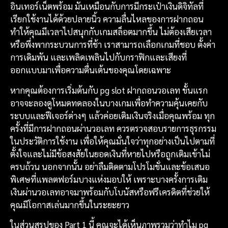
อินเทอร์เน็ตพร้อม มันเหมือนกับการมีกระเป๋าเงินดิจิทัลที่
เรียกใช้งานได้ด้วยปลายนิ้ว ความลื่นไหลของการฝากถอน
ทำให้คุณมีเวลาไปสนุกกับเกมสล็อตมากขึ้น ไม่ต้องเสียเวลา
หรือพึ่งพากระบวนการที่ช้า เราสามารถเลือกเกมที่ชอบ ตั้งค่า
การเดิมพัน และเพลิดเพลินไปกับกราฟิกและเสียงที่
ออกแบบมาเพื่อความตื่นเต้นของคุณโดยเฉพาะ
หากคุณต้องการเริ่มต้นกับ pg slot ฝากถอนวอเลท ขั้นแรก
อาจจะลองดูโหมดทดลองในบางเกมเพื่อทำความคุ้นเคยกับ
ระบบและฟีเจอร์ต่างๆ แล้วค่อยเติมเงินจริงเมื่อคุณพร้อม ทุก
ครั้งที่มีการฝากถอนผ่านวอเลท ควรตรวจสอบรายการธุรกรรม
ในประวัติการใช้งาน เพื่อให้คุณมั่นใจว่าทุกอย่างเป็นไปตามที่
ตั้งใจและไม่มีข้อสงสัยในยอดเงินที่หายไปหรือถูกเติมเข้าไม่
ครบถ้วน นอกจากนั้น อย่าลืมติดตามโปรโมชั่นและข้อเสนอ
พิเศษที่แพลตฟอร์มบางแห่งมอบให้ เพราะบางครั้งการเติม
เงินผ่านวอเลทอาจมาพร้อมกับโบนัสหรือฟรีเครดิตที่ช่วยให้
คุณมีโอกาสเล่นมากขึ้นในระยะยาว
ในส่วนสรุปของ Part 1 นี้ คุณจะได้เห็นภาพรวมว่าทำไม pg