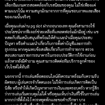
เลือกธีมเกมควรสอดคล้องกับรสนิยมของคุณ ไม่ใช่เพียงแค่
ตามแนวโน้ม ความสนุกมักมาจากการที่คุณชอบภาพและเสียง
ของเกมนั้นจริงๆ
เมื่อคุณเล่นผ่าน pg slot ฝากถอนวอเลท คุณยังสามารถใช้
ประโยชน์จากฟีเจอร์ช่วยเหลือที่แพลตฟอร์มมักมีอยู่ เช่น แช
ทสดกับทีมสนับสนุนที่พร้อมให้คำแนะนำเมื่อคุณประสบ
ปัญหา หรือคำแนะนำเกี่ยวกับการตั้งค่าบัญชีและการทำ
ธุรกรรม หากคุณพบข้อสงสัยเกี่ยวกับการทำรายการ ตรวจ
สอบสถานะรายการธนาคารในกรอบประวัติการใช้งานก่อน
แล้วหากยังมีคำถาม คุณสามารถติดต่อทีมบริการลูกค้าของ
เว็บไซต์ได้ทันที
นอกจากนี้ การเล่นสล็อตออนไลน์ยังควรมาพร้อมกับความรับ
ผิดชอบ ผู้เล่นควรจำกัดตนเอง ไม่ให้การเล่นเกิดการติดเป็น
นิสัย หรือทำให้เกิดปัญหาทางการเงินและครอบครัว หากรู้สึก
ว่าการเล่นเริ่มควบคุมไม่ได้ หรือคุณเห็นว่าเงินที่ใช้ในการเล่น
มากกว่าที่ตั้งใจไว้ ควรหยุดพักและขอคำปรึกษา บาง