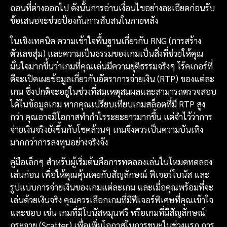
ถอนที่ต่างออกไป ดังนั้นการอ่านเงื่อนไขอย่างละเอียดก่อนรับ
ข้อเสนอจะช่วยป้องกันการสับสนในภายหลัง
ในเชิงเทคนิค ความเข้าใจพื้นฐานเกี่ยวกับ RNG (การสร้าง
ตัวเลขสุ่ม) และความเป็นธรรมของเกมเป็นสิ่งที่ช่วยให้คุณ
มั่นใจมากขึ้นว่าเกมที่คุณเล่นมีความยุติธรรมจริงๆ โร้คเกอร์ที่
ดีจะเปิดเผยข้อมูลเกี่ยวกับอัตราการจ่ายเงิน (RTP) ของแต่ละ
เกม ซึ่งปกติจะอยู่ในช่วงที่สมเหตุสมผลและสามารถตรวจสอบ
ได้ในข้อมูลเกม หากคุณเปรียบเทียบเกมสล็อตที่มี RTP สูง
กว่า คุณอาจมีโอกาสทำกำไรระยะยาวมากขึ้น แต่จำไว้ว่าการ
จ่ายเงินจริงยังขึ้นกับโชคล้วนๆ เกมจึงควรเป็นความบันเทิง
มากกว่าการลงทุนอย่างจริงจัง
คู่มือเล็กๆ สำหรับผู้เริ่มต้นคือการทดลองเล่นในโหมดทดลอง
เล่นก่อน เพื่อให้คุณคุ้นเคยกับสัญลักษณ์ ฟีเจอร์โบนัส และ
รูปแบบการจ่ายเงินของเกมแต่ละเกม และเมื่อคุณพร้อมที่จะ
เล่นด้วยเงินจริง คุณควรเลือกเกมที่มีฟีเจอร์พิเศษที่คุณเข้าใจ
และชอบ เช่น เกมที่มีโบนัสหมุนฟรี หรือเกมที่มีสัญลักษณ์
กระจาย (Scatter) เพื่อเพิ่มโอกาสในการชนะในช่วงแรก การ