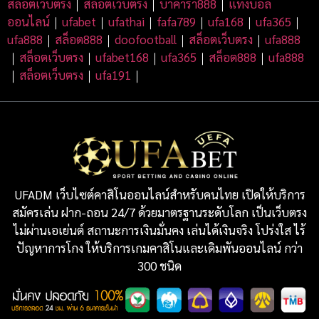
สล็อตเว็บตรง
｜
สล็อตเว็บตรง
｜
บาคาร่า888
｜
แทงบอล
ออนไลน์
｜
ufabet
｜
ufathai
｜
fafa789
｜
ufa168
｜
ufa365
｜
ufa888
｜
สล็อต888
｜
doofootball
｜
สล็อตเว็บตรง
｜
ufa888
｜
สล็อตเว็บตรง
｜
ufabet168
｜
ufa365
｜
สล็อต888
｜
ufa888
｜
สล็อตเว็บตรง
｜
ufa191
｜
UFADM เว็บไซต์คาสิโนออนไลน์สำหรับคนไทย เปิดให้บริการ
สมัครเล่น ฝาก-ถอน 24/7 ด้วยมาตรฐานระดับโลก เป็นเว็บตรง
ไม่ผ่านเอเย่นต์ สถานะการเงินมั่นคง เล่นได้เงินจริง โปร่งใส ไร้
ปัญหาการโกง ให้บริการเกมคาสิโนและเดิมพันออนไลน์ กว่า
300 ชนิด