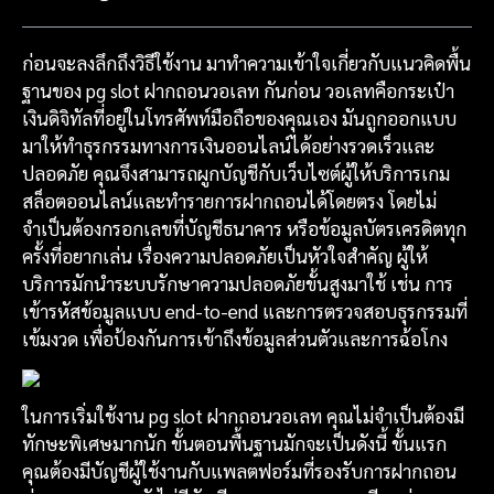
ก่อนจะลงลึกถึงวิธีใช้งาน มาทำความเข้าใจเกี่ยวกับแนวคิดพื้น
ฐานของ pg slot ฝากถอนวอเลท กันก่อน วอเลทคือกระเป๋า
เงินดิจิทัลที่อยู่ในโทรศัพท์มือถือของคุณเอง มันถูกออกแบบ
มาให้ทำธุรกรรมทางการเงินออนไลน์ได้อย่างรวดเร็วและ
ปลอดภัย คุณจึงสามารถผูกบัญชีกับเว็บไซต์ผู้ให้บริการเกม
สล็อตออนไลน์และทำรายการฝากถอนได้โดยตรง โดยไม่
จำเป็นต้องกรอกเลขที่บัญชีธนาคาร หรือข้อมูลบัตรเครดิตทุก
ครั้งที่อยากเล่น เรื่องความปลอดภัยเป็นหัวใจสำคัญ ผู้ให้
บริการมักนำระบบรักษาความปลอดภัยขั้นสูงมาใช้ เช่น การ
เข้ารหัสข้อมูลแบบ end-to-end และการตรวจสอบธุรกรรมที่
เข้มงวด เพื่อป้องกันการเข้าถึงข้อมูลส่วนตัวและการฉ้อโกง
ในการเริ่มใช้งาน pg slot ฝากถอนวอเลท คุณไม่จำเป็นต้องมี
ทักษะพิเศษมากนัก ขั้นตอนพื้นฐานมักจะเป็นดังนี้ ขั้นแรก
คุณต้องมีบัญชีผู้ใช้งานกับแพลตฟอร์มที่รองรับการฝากถอน