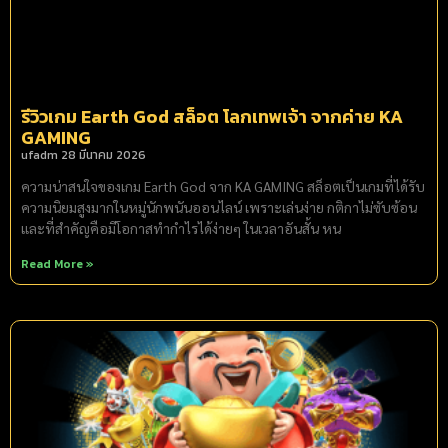
รีวิวเกม Earth God สล็อต โลกเทพเจ้า จากค่าย KA
GAMING
ufadm
28 มีนาคม 2026
ความน่าสนใจของเกม Earth God จาก KA GAMING สล็อตเป็นเกมที่ได้รับ
ความนิยมสูงมากในหมู่นักพนันออนไลน์ เพราะเล่นง่าย กติกาไม่ซับซ้อน
และที่สำคัญคือมีโอกาสทำกำไรได้ง่ายๆ ในเวลาอันสั้น หน
Read More »