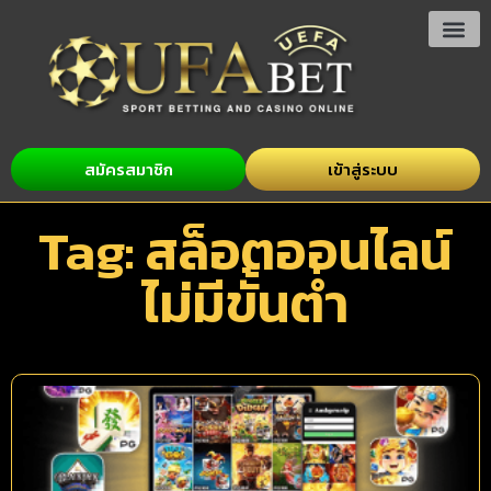
สมัครสมาชิก
เข้าสู่ระบบ
Tag: สล็อตออนไลน์
ไม่มีขั้นต่ำ