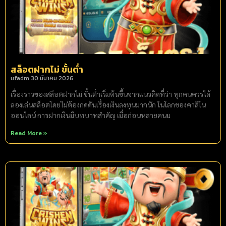
สล็อตฝากไม่ ขั้นต่ำ
ufadm
30 มีนาคม 2026
เรื่องราวของสล็อตฝากไม่ ขั้นต่ำเริ่มต้นขึ้นจากแนวคิดที่ว่า ทุกคนควรได้
ลองเล่นสล็อตโดยไม่ต้องกดดันเรื่องเงินลงทุนมากนัก ในโลกของคาสิโน
ออนไลน์ การฝากเงินมีบทบาทสำคัญ เมื่อก่อนหลายคนม
Read More »