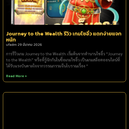
Journey to the Wealth รีวิว เกมไซอิ๋ว แตกง่ายแจก
หนัก
ufadm
29 มีนาคม 2026
การรีวิวเกม Journey to the Wealth: เริ่มต้นจากตำนานไซอิ๋ว “Journey
to the Wealth” หรือที่รู้จักกันในชื่อเกมไซอิ๋ว เป็นเกมสล็อตออนไลน์ที่
ได้รับแรงบันดาลใจจากวรรณกรรมจีนโบราณเรื่อง “
Read More »