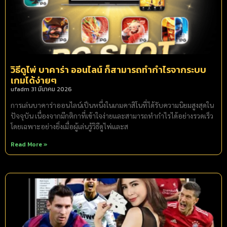
วิธีดูไพ่ บาคาร่า ออนไลน์ ก็สามารถทำกำไรจากระบบ
เกมได้ง่ายๆ
ufadm
31 มีนาคม 2026
การเล่นบาคาร่าออนไลน์เป็นหนึ่งในเกมคาสิโนที่ได้รับความนิยมสูงสุดใน
ปัจจุบัน เนื่องจากมีกติกาที่เข้าใจง่ายและสามารถทำกำไรได้อย่างรวดเร็ว
โดยเฉพาะอย่างยิ่งเมื่อผู้เล่นรู้วิธีดูไพ่และส
Read More »