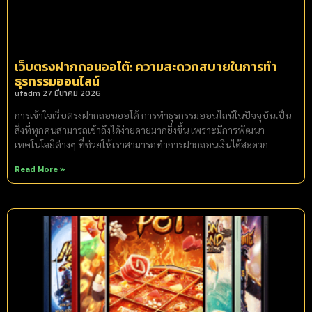
เว็บตรงฝากถอนออโต้: ความสะดวกสบายในการทำ
ธุรกรรมออนไลน์
ufadm
27 มีนาคม 2026
การเข้าใจเว็บตรงฝากถอนออโต้ การทำธุรกรรมออนไลน์ในปัจจุบันเป็น
สิ่งที่ทุกคนสามารถเข้าถึงได้ง่ายดายมากยิ่งขึ้น เพราะมีการพัฒนา
เทคโนโลยีต่างๆ ที่ช่วยให้เราสามารถทำการฝากถอนเงินได้สะดวก
Read More »