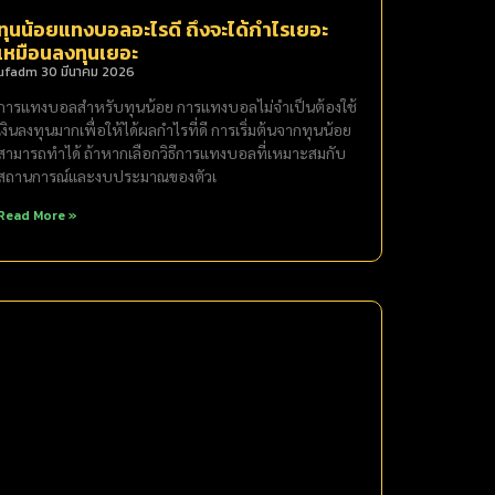
ทุนน้อยแทงบอลอะไรดี ถึงจะได้กำไรเยอะ
เหมือนลงทุนเยอะ
ufadm
30 มีนาคม 2026
การแทงบอลสำหรับทุนน้อย การแทงบอลไม่จำเป็นต้องใช้
เงินลงทุนมากเพื่อให้ได้ผลกำไรที่ดี การเริ่มต้นจากทุนน้อย
สามารถทำได้ ถ้าหากเลือกวิธีการแทงบอลที่เหมาะสมกับ
สถานการณ์และงบประมาณของตัวเ
Read More »