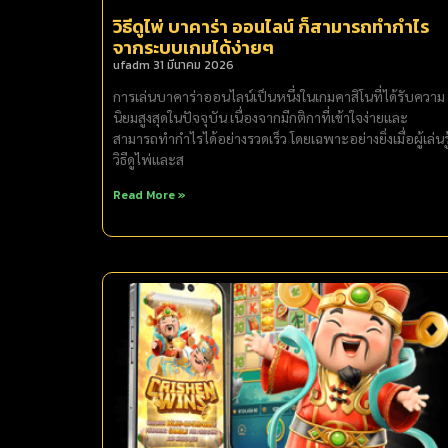
วิธีดูไพ่ บาคาร่า ออนไลน์ ก็สามารถทำกำไร
จากระบบเกมได้ง่ายๆ
ufadm
31 มีนาคม 2026
การเล่นบาคาร่าออนไลน์เป็นหนึ่งในเกมคาสิโนที่ได้รับความ
นิยมสูงสุดในปัจจุบัน เนื่องจากมีกติกาที่เข้าใจง่ายและ
สามารถทำกำไรได้อย่างรวดเร็ว โดยเฉพาะอย่างยิ่งเมื่อผู้เล่นรู
วิธีดูไพ่และส
Read More »