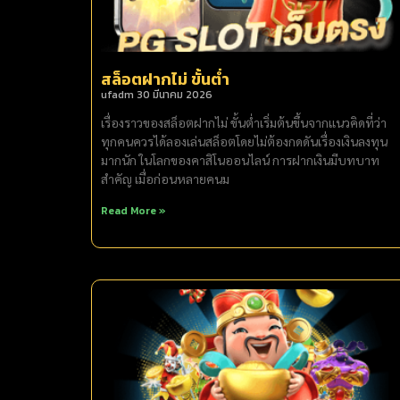
สล็อตฝากไม่ ขั้นต่ำ
ufadm
30 มีนาคม 2026
เรื่องราวของสล็อตฝากไม่ ขั้นต่ำเริ่มต้นขึ้นจากแนวคิดที่ว่า
ทุกคนควรได้ลองเล่นสล็อตโดยไม่ต้องกดดันเรื่องเงินลงทุน
มากนัก ในโลกของคาสิโนออนไลน์ การฝากเงินมีบทบาท
สำคัญ เมื่อก่อนหลายคนม
Read More »