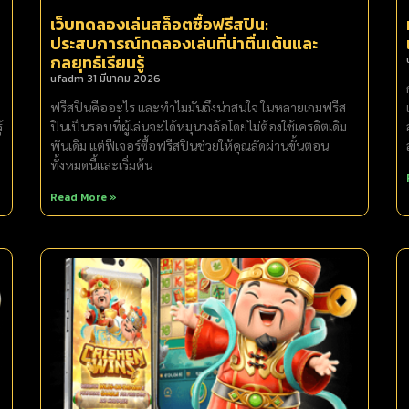
เว็บทดลองเล่นสล็อตซื้อฟรีสปิน:
ประสบการณ์ทดลองเล่นที่น่าตื่นเต้นและ
กลยุทธ์เรียนรู้
ufadm
31 มีนาคม 2026
ฟรีสปินคืออะไร และทำไมมันถึงน่าสนใจ ในหลายเกมฟรีส
้
ปินเป็นรอบที่ผู้เล่นจะได้หมุนวงล้อโดยไม่ต้องใช้เครดิตเดิม
พันเดิม แต่ฟีเจอร์ซื้อฟรีสปินช่วยให้คุณลัดผ่านขั้นตอน
ทั้งหมดนี้และเริ่มต้น
Read More »