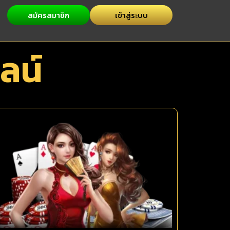
สมัครสมาชิก
เข้าสู่ระบบ
ลน์