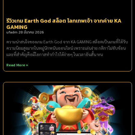
รีวิวเกม Earth God สล็อต โลกเทพเจ้า จากค่าย KA
GAMING
ufadm
28 มีนาคม 2026
ความน่าสนใจของเกม Earth God จาก KA GAMING สล็อตเป็นเกมที่ได้รับ
ความนิยมสูงมากในหมู่นักพนันออนไลน์ เพราะเล่นง่าย กติกาไม่ซับซ้อน
และที่สำคัญคือมีโอกาสทำกำไรได้ง่ายๆ ในเวลาอันสั้น หน
Read More »