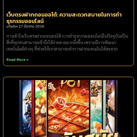
เว็บตรงฝากถอนออโต้: ความสะดวกสบายในการทำ
ธุรกรรมออนไลน์
ufadm
27 มีนาคม 2026
การเข้าใจเว็บตรงฝากถอนออโต้ การทำธุรกรรมออนไลน์ในปัจจุบันเป็น
สิ่งที่ทุกคนสามารถเข้าถึงได้ง่ายดายมากยิ่งขึ้น เพราะมีการพัฒนา
เทคโนโลยีต่างๆ ที่ช่วยให้เราสามารถทำการฝากถอนเงินได้สะดวก
Read More »