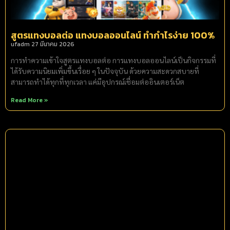
สูตรแทงบอลต่อ แทงบอลออนไลน์ ทำกำไรง่าย 100%
ufadm
27 มีนาคม 2026
การทำความเข้าใจสูตรแทงบอลต่อ การแทงบอลออนไลน์เป็นกิจกรรมที่
ได้รับความนิยมเพิ่มขึ้นเรื่อย ๆ ในปัจจุบัน ด้วยความสะดวกสบายที่
สามารถทำได้ทุกที่ทุกเวลา แค่มีอุปกรณ์เชื่อมต่ออินเตอร์เน็ต
Read More »