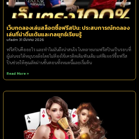
เว็บทดลองเล่นสล็อตซื้อฟรีสปิน: ประสบการณ์ทดลอง
เล่นที่น่าตื่นเต้นและกลยุทธ์เรียนรู้
ufadm
31 มีนาคม 2026
ฟรีสปินคืออะไร และทำไมมันถึงน่าสนใจ ในหลายเกมฟรีสปินเป็นรอบที่
ผู้เล่นจะได้หมุนวงล้อโดยไม่ต้องใช้เครดิตเดิมพันเดิม แต่ฟีเจอร์ซื้อฟรีส
ปินช่วยให้คุณลัดผ่านขั้นตอนทั้งหมดนี้และเริ่มต้น
Read More »