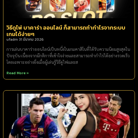
วิธีดูไพ่ บาคาร่า ออนไลน์ ก็สามารถทำกำไรจากระบบ
เกมได้ง่ายๆ
ufadm
31 มีนาคม 2026
การเล่นบาคาร่าออนไลน์เป็นหนึ่งในเกมคาสิโนที่ได้รับความนิยมสูงสุดใน
ปัจจุบัน เนื่องจากมีกติกาที่เข้าใจง่ายและสามารถทำกำไรได้อย่างรวดเร็ว
โดยเฉพาะอย่างยิ่งเมื่อผู้เล่นรู้วิธีดูไพ่และส
Read More »